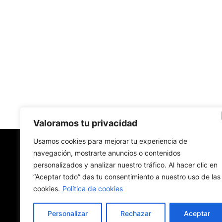
Valoramos tu privacidad
Usamos cookies para mejorar tu experiencia de
navegación, mostrarte anuncios o contenidos
New York Diario
personalizados y analizar nuestro tráfico. Al hacer clic en
“Aceptar todo” das tu consentimiento a nuestro uso de las
Revista digital con nombre de diario de papel.
Hecha en Nueva York. En traducción. En español
cookies.
Política de cookies
Personalizar
Rechazar
Aceptar