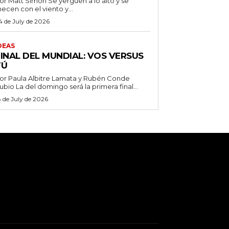
 Matt Simon Se yerguen a lo alto y se
ecen con el viento y...
4 de July de 2026
DEAS
FINAL DEL MUNDIAL: VOS VERSUS
TÚ
or Paula Albitre Lamata y Rubén Conde
Rubio La del domingo será la primera final...
8 de July de 2026