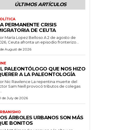
ÚLTIMOS ARTÍCULOS
OLÍTICA
LA PERMANENTE CRISIS
MIGRATORIA DE CEUTA
r María Lopez Belloso A 2 de agosto de
026, Ceuta afronta un episodio fronterizo...
 de August de 2026
INE
EL PALEONTÓLOGO QUE NOS HIZO
QUERER A LA PALEONTOLOGÍA
 Nic Rawlence La repentina muerte del
ctor Sam Neill provocó tributos de colegas
..
9 de July de 2026
RBANISMO
LOS ÁRBOLES URBANOS SON MÁS
QUE BONITOS