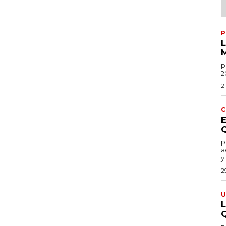
P
po
2
2
C
por
a
y.
2
U