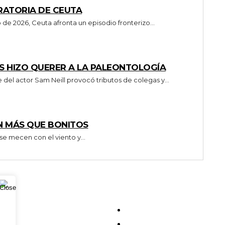
RATORIA DE CEUTA
lloso A 2 de agosto de 2026, Ceuta afronta un episodio fronterizo...
 HIZO QUERER A LA PALEONTOLOGÍA
ntina muerte del actor Sam Neill provocó tributos de colegas y...
N MÁS QUE BONITOS
o alto y se mecen con el viento y...
NYDIARIO
NEWSLETTER