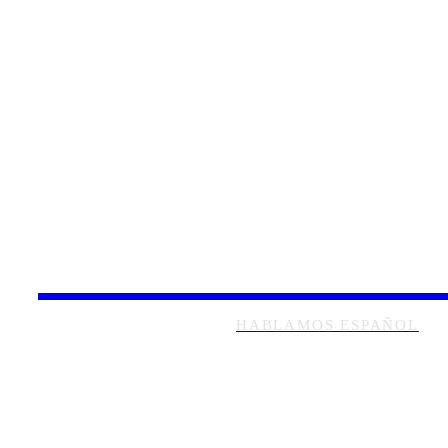
New York D
HABLAMOS ESPAÑOL
ENTORNO
INICIO